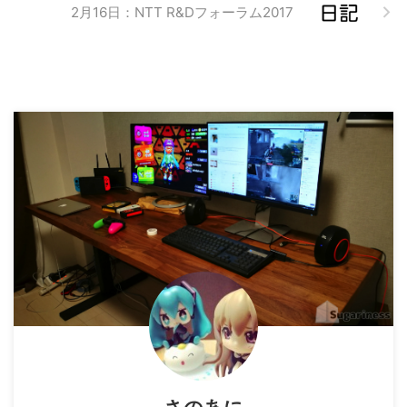
シシってわろてますよ． D賞 小
2月16日：NTT R&Dフォーラム2017
物が入るテツヤ2号ぬいぐるみ ▼
2号，大きいですω ▼にくきゅう
▼ケーブルすら入らない申し訳程
度の小物いれ． ...