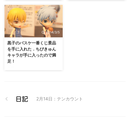
ンドー3DSでA ...
た。
https://twitter.com/ykakey/statu
s/835081730432221185 あとメ
イン端末として使ってるやつのケ
ースつけてないままつかってるけ
ど、エッジの部分が手のひらの腹
2014/3/5
の部分に触れてしまい、誤動作し
黒子のバスケ一番くじ景品
まくってしまうううう。
を手に入れた．ちびきゅん
https://twitter.com/ykakey/statu
キャラが手に入ったので満
s/835087976480686080 夕方は
足！
研究室行って、内定先 ...
黒子のバスケ，マンガ・アニメと
もにみてるかー（@ykakey）で
す．スポーツ系のマンガ大好きで
す(｡￫ˇωˇ￩｡) 今回は2014年1月か
ら始まった一番くじ「～誠凛＆海
常～」の紹介レビューです． 一
2月14日：テンカウント
番くじ 黒子のバスケ ～誠凛＆海
常 F賞 ストラップ付きぬいぐるみ
▼ 黒子テツヤ．なんかあごのあ
たりの縫い付けがおかしくておも
しろい(・´ω`・) ▼ 火神大我。ニ