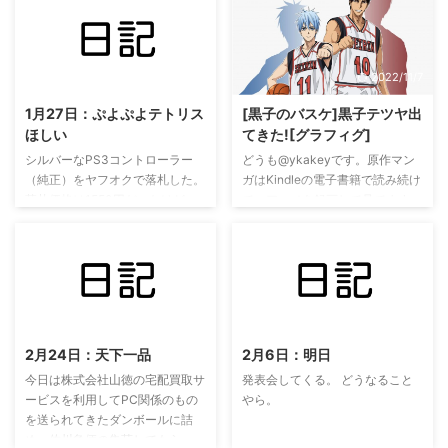
2022/11/8
2022/11/7
1月27日：ぷよぷよテトリス
[黒子のバスケ]黒子テツヤ出
ほしい
てきた![グラフィグ]
シルバーなPS3コントローラー
どうも@ykakeyです。原作マン
（純正）をヤフオクで落札した。
ガはKindleの電子書籍で読み続け
落札価格は1550円だったけど、
て、アニメを録画して見てます。
送料込みで1800円。 相場的には
黒子のバスケのペーパートイ！
2000円以上はするものが多そう
アニメイト前にジャンボカードダ
だったのでまずまず。 前々から
スがあったので1回やってみまし
ラボ用においてるPS3のためにコ
た。 完成品がこちら ▼実際に作
ントローラーを増やしておきたか
って完成したのがこちら。目がい
2022/11/8
2022/11/8
った。あとはぷよぷよテトリスほ
いです。 組み立てるゾ！ ▼こん
しいなぁ～ http://sugariness.net/
な台紙が出てきた ▼黒バスジャ
2月24日：天下一品
2月6日：明日
ンボカードダスはこんな感じで全
8種類。 メインの主人公出てきて
今日は株式会社山徳の宅配買取サ
発表会してくる。 どうなること
ちょっと嬉しいʅ(◜◡⁰)ʃ ▼くみた
ービスを利用してPC関係のもの
やら。
てるヨー ▼簡単に指で切り取れ
を送られてきたダンボールに詰
る。 ▼ARマーカー付き！ ニンテ
め、佐川急便の集荷してもらっ