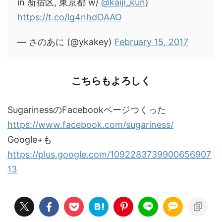
in 新宿区, 東京都 w/
@kaiji_kun
)
https://t.co/lg4nhdOAAO
— さのあに (@ykakey)
February 15, 2017
こちらもよろしく
SugarinessのFacebookページつくった
https://www.facebook.com/sugariness/
Google+も
https://plus.google.com/1092283739900656907
13