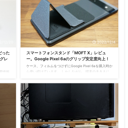
ップの店頭で、店員さんと会話しながらソニーストアで
購入した
ネット注文しました。店頭ではカメラに関するサービス
in-1
を教えていただいたり、粗品をいただきました。 午前
ケー
中にネット注文したものの、当 ...
 ...
2/12/20
2022/12/4
だった
スマートフォンスタンド「MOFT X」レビュ
ップグレ
ー。Google Pixel 6aのグリップ安定度向上！
ケース、フィルムをつけずにGoogle Pixel 6aを購入時か
ら使い続けています。 しかしながら、端末の大きさに
位置情報
よる持ちにくさ、いつか落としてしまうのではという不
n
安からAmazonブラックフライデーセールをきっかけに
費が激し
スタンド商品を探し、スマートフォンスタンド「MOFT
あたっ
X」を購入しました。 MOFT Xはクレジットカードなど
ブルが
を挿し込んで持ち運ぶことが可能ですが、その用途で使
ると、
用は考えておらず、Pixel 6aの持ちやすさ安定度向上と
度尤もら
なんとなくこのブランドを使ってみたかったという理由
するな
で購入しています。 開 ...
の