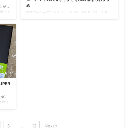
め
にrがつ
を手に入
FPSゲーマーでマウスパッドを探し始めると目にする
 保証
Artisanのマウスパッド。このメーカーのマウスパッド
ワイヤレ
を愛用する有名なプレイヤーも多く、いつかは使ってみ
ー延長
たいマウスパッドでした。 今回はArtisanマウスパッド
タンカバ
飛燕（ヒエン）を購入したので紹介します。パッケージ
保証規
はマウスパッドの形状を変形させることのない平たい状
態です。開封後、伸ばす必要がなく直ぐ使用可能でマウ
スパッドを傷めずにユーザーには嬉しい。 開封 開封直
後のファーストインプレッションは光沢感がややあり、
手触りはザラーっとしたマウスパッドです。マウ ...
020/6/7
UPER
ING
しく交換
5年間
で使っ
くれて
3
…
12
Next »
する際