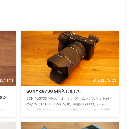
5/11/11
2025/5/23
SONY α6700を購入しました
スタン
SONY α6700を購入しました。ズームレンズキット付き
のやつ（ILCE-6700M）です。中古のα6600、α6700、
α7CIIの選択肢があり、友人と相談しつつ、カメラ専門
。しばら
店で実際に手にとり、話を聞いて、最終的にα6700に決
てきた
めた！という感じです。では早速開封していきます。
なった。
開封していく 友人に紹介してもらった正規ソニーショ
nで