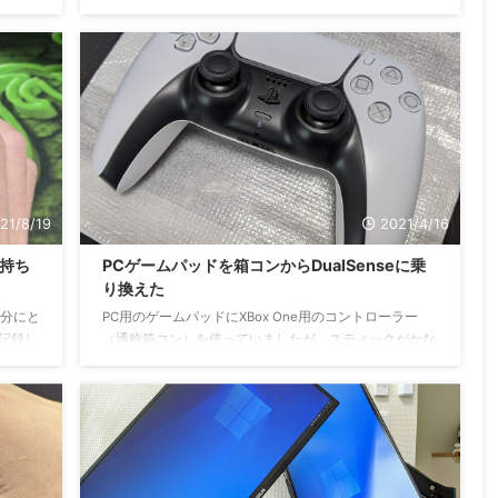
いたの
MacBookやPower Delivery（PD）対応のWindows PCで
使用可能です。 iPhoneやAndroidスマホにも急速充電
azer
一般的な5W出力の充電器に比べ、最大3倍速く充電でき
マウス
ます (iPhone 13を0%から50%まで充電した場合での比
外箱背面
較) 。USB Power Deliveryにも対応しておりGalaxy S21
2つ分
などPD対応のスマートフォンへのフルスピード充電も
...
可能です ...
21/8/19
2021/4/16
r持ち
PCゲームパッドを箱コンからDualSenseに乗
り換えた
自分にと
PC用のゲームパッドにXBox One用のコントローラー
記録し
（通称箱コン）を使っていましたが、スティックがかな
先の冷
り小さな力で倒れやすく、微調整ができない問題を抱え
じると
ていました。そこでPS5コントローラー（DualSense）
e
をPC用ゲームパッドとして新調することにしました。
なら、
パッケージ外観 DualSense Wireless Controllerパッケー
動きで
ジ外観。箱がもうすでにカッコいい。 パッケージ裏
rを持
側。「より感じるゲーム体験を」の表題がありハプティ
ゃんと
ックフィードバック、アダプティブトリガー、内蔵マイ