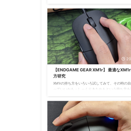
悪くなってきた、引っかかるような感じになって
で新しいマウスパッドを購入しました。 Razer
Strider ：Razer Strider公式ページ マウスパッドR
Striderを購入 外箱からすでにかっこいい。この
パッドのサイズは940 x 410 mmでXXLサイズ。 
にはLサイズとの比較イメージがある。Lサイズが
ならぶくらいの大きさ。 デスクに敷いてみた 実際に 
20
【ENDGAME GEAR XM1r】 最適なXM1
方研究
XM1rの持ち方をいろいろ試してみて、その時の
っていいかも・しっくりきたかもという持ち方を
ておく。もちろん、マウスを触るときの体調、指
え、手指、手首など可動域の変化でイマイチに感
きもある。 使ってるマウスバンジーはBenQ Zowi
CAMADE II。有線マウスをFPSゲームなどで使う
マウスバンジーはあったほうがいい。ケーブルの
マウス操作が阻害されることが少なくなる。 XM1
ってセンサー側を見た様子。自分は親指の平をち