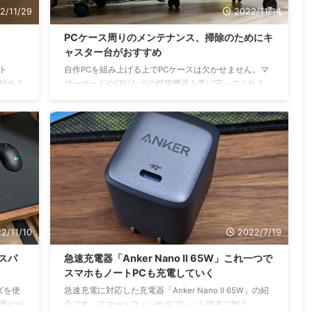
2/11/29
2022/11/14
PCケース周りのメンテナンス、掃除のためにキ
ャスター台がおすすめ
ト
自作PCを組み上げる上でPCケースは欠かせません。マ
い始めま
ザーボードやCPUなどの精密機器を常に守ってくれま
ばスペ
す。 ただ、PCケースは重く硬く、動かすこと自体が億
オテク
劫な存在です。そのため、PCケース裏・下に溜まった
が置い
ホコリ汚れが溜まりやすく、排熱にも悪影響を及ぼす可
Cに接
能性もあります。 それでも私は不定期ですが力を振り
、社給
絞ってPCケースを動かして、倒して、開けて、パーツ
ありな
メンテナンス・交換をする。パーツにスマホのライトを
ットを
当てて様子を見たり、エアダスターを吹きかけたりして
 ...
いました。 このように力を振り絞ることができればい
いです ...
2/11/10
2022/7/19
ウスパ
急速充電器「Anker Nano II 65W」これ一つで
スマホもノートPCも充電していく
ズを使
急速充電に対応した充電器「Anker Nano II 65W」の紹
滑りが
介です。スマートフォンやタブレット端末に加え、