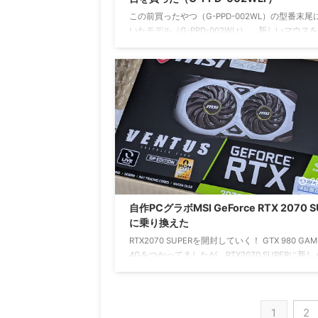
この前買ったやつ（G-PPD-002WL）の型番末尾
いたモデル（G-PPD-002WLr）。 新しいマウス
れるだけで、うまくなった錯覚を覚えてしまう。
書。 パッケージ内容：製品本体、LIGHTSPEED
スレシーバー、充電/データケーブル、レシーバ
アダプター、サイドボタン（左x2、右x2）、ボ
ー（左x2、右x2）、クイックスタートガイド、
定、保証書 これからよろしくおねがいします。
2
自作PCグラボMSI GeForce RTX 2070 S
に乗り換えた
RTX2070 SUPERを開封していく！ GTX 980 GAM
4Gをつかってましたが、RTX2070 SUPERに新
しました！2015年7月から使い続けたGTX 980を
使い、ステップアップした感じになった。これま
ていたグラフィックボードもそれなりに頑張って
1
2
いたけど、最近のゲームを高画質でプレイしたり