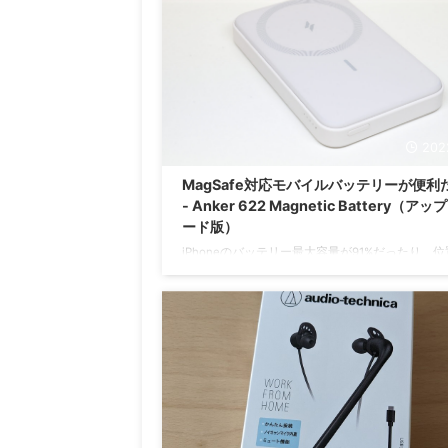
MOFT 8-in-1多機能スタンドを購入。 ここでは
Xiaomi 15T Pro用のMagsafe対応ケースとMOFT 8-
多機能スタンドを紹介していく。 Magsafe対応
ス Aliexpressメーカー不明 Amazonだとあんまりい
202
MagSafe対応モバイルバッテリーが便利
- Anker 622 Magnetic Battery（ア
ード版）
iPhoneのバッテリー最大容量が91%だったり、
サービスをガンガンに使う Pokémon GO や Pikmi
Bloom をやるようになってからバッテリーの消
くなりました…。 モバイルバッテリーを見繕うに
て、バッテリー以外にも外使い用の短い充電ケー
必要ですよね。10cm程度のケーブルを調べてみ
Amazonでだいたい約1,000円くらい。（ある程
しいメーカーのもので）ケーブルのくせに地味に
ぁ………なんて考えていましたが、そういえば今
iPhoneにはMa ...