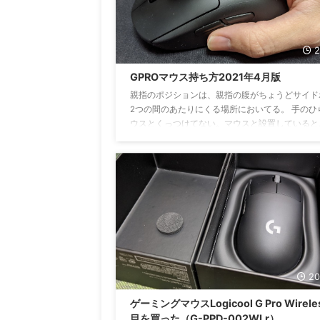
つける、小指はちょい指先片側らへん ...
2
GPROマウス持ち方2021年4月版
親指のポジションは、親指の腹がちょうどサイド
2つの間のあたりにくる場所においてる。 手のひ
ウスとくっつけてない。マウスと設置していると
小指の付け根あたりの関節だけ当てている。GPr
ウスライトが手のひらを照らしている様子もある
指はマウス側面に沿わせるように当てている。小
てて、小指先端の左側をマウスにあてている。 
正面から見た様子。人差し指はややマウスホイー
くにきている。中指は右クリックボタンの中央あ
薬指は親指の位置に比べて、ややマウス先端より
ている ...
20
ゲーミングマウスLogicool G Pro Wirele
目を買った（G-PPD-002WLr）