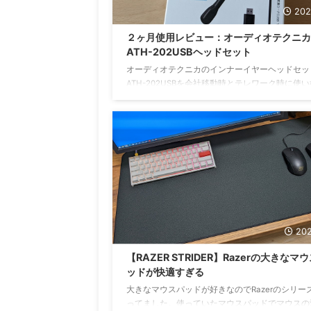
202
２ヶ月使用レビュー：オーディオテクニカ
ATH-202USBヘッドセット
オーディオテクニカのインナーイヤーヘッドセッ
ATH-202USBを会社移動時とテレワーク時に使
した。 購入の背景として、もともと自宅にいれ
ックも優れたプライベート用のマイク（オーディ
ニカ AT2035）、オーディオミキサー（AG03）
てありますが、わざわざ仰々しいマイクを社給P
続したくないという気持ちがあります。 そこで
PCの使用に限定して持ち運びに向いた手軽さが
がら、音声通話に適した機能性を備えたヘッドセ
探し本製品に至りました。このヘッドセットについて
202
【RAZER STRIDER】Razerの大きなマ
ッドが快適すぎる
大きなマウスパッドが好きなのでRazerのシリー
ってました。使っていたマウスパッドでマウスの