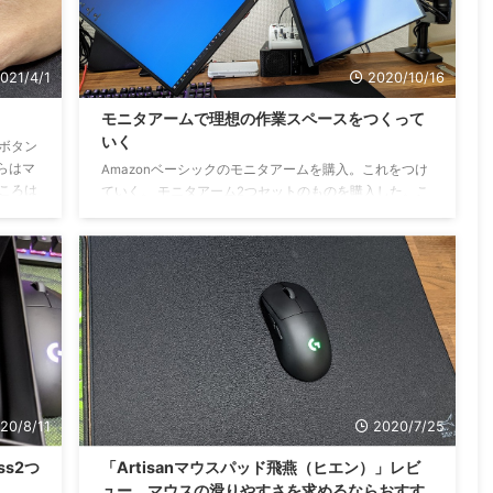
ク、快適な操 ...
021/4/1
2020/10/16
モニタアームで理想の作業スペースをつくって
いく
ボタン
らはマ
Amazonベーシックのモニタアームを購入。これをつけ
ころは
ていく。 モニタアーム2つセットのものを購入した。こ
oのマ
れから開封していく。 内容物はこんな感じ。デスクに
。 薬
固定するパーツ、モニターを上下左右に動かすためのパ
指はた
ーツ。 モニタアーム設置前 モニタアーム設置後 デスク
マウス
角にモニタアームの土台を取り付けた。くの字に曲がる
ルの近
こんな具合で設置できた。これを機にデスク掃除もやっ
たり。
た。いいかんじかも。 モニタアームを2つ設置完了。モ
になっ
ニターの足がなくなってとてもスッキリした。 好きな
モニタ位置に設定できて気分がいい！モニタはメーカ ...
20/8/11
2020/7/25
ss2つ
「Artisanマウスパッド飛燕（ヒエン）」レビ
ュー。マウスの滑りやすさを求めるならおすす