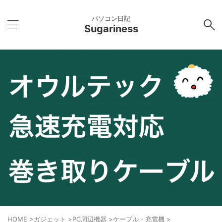
パソコン日記
Sugariness
HOME
>
ガジェット
>
PC周辺機器
>
ケーブル・充電機
>