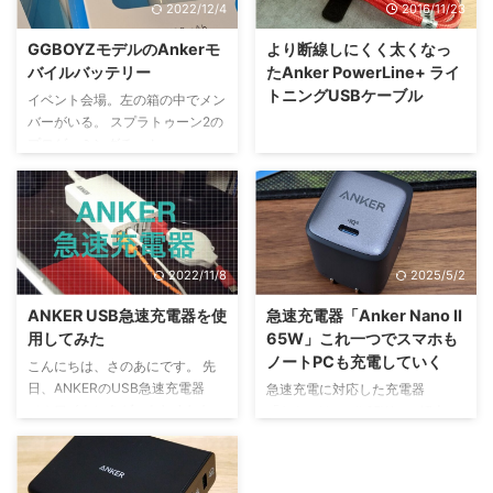
2022/12/4
2016/11/23
GGBOYZモデルのAnkerモ
より断線しにくく太くなっ
バイルバッテリー
たAnker PowerLine+ ライ
トニングUSBケーブル
イベント会場。左の箱の中でメン
バーがいる。 スプラトゥーン2の
プロゲーミングチーム
GGBOYZ（所属：株式会社
CyberZ）が2019年8月18日
（日）にテレ朝夏祭り会場内の
「RAGEブース」にてファンミー
ティングを行い、その場で事前購
2022/11/8
2025/5/2
入したGGBOYZモデルのAnkerモ
バイルバッテリーと引き換えしま
ANKER USB急速充電器を使
急速充電器「Anker Nano II
したので紹介します。 【アンカ
用してみた
65W」これ一つでスマホも
ー・ジャパン】8月18日、テレ朝
ノートPCも充電していく
夏祭り会場内「RAGEブース」に
こんにちは、さのあにです。 先
て「GGBOYZファンミーティン
日、ANKERのUSB急速充電器
急速充電に対応した充電器
グ powered by Anker」を開催
（ホワイト）をゲットしました。
「Anker Nano II 65W」の紹介で
GGBOYZモデルAnkerモバイ ...
25Wと40Wのタイプがラインナ
す。スマートフォンやタブレット
ップされてて、25Wの方を1600
端末に加え、MacBookやPower
円ほどで購入しました。特に
Delivery（PD）対応のWindows