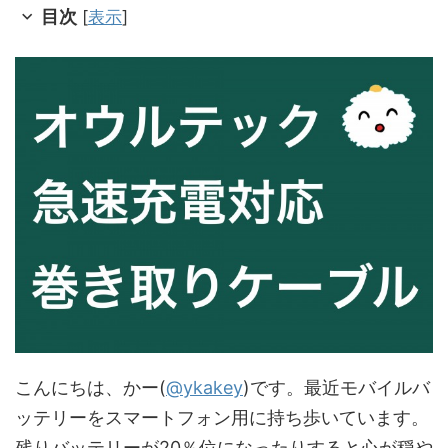
目次
[
表示
]
こんにちは、かー(
@ykakey
)です。最近モバイルバ
ッテリーをスマートフォン用に持ち歩いています。
残りバッテリーが20％位になったりすると心が穏や