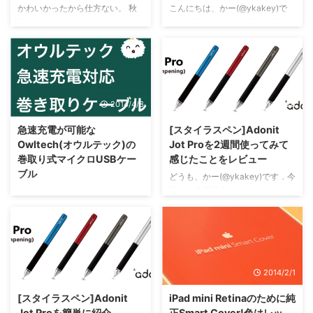
辛いので皆さんつけましょう！
探してもなかなか見つからなかっ
かわいかったから仕方ない。 秋
こんにちは、かー(@ykakey)で
リングストラップ ワインレッド
たり、通販サイトを探しても売り
葉原のあきばお～にて見つけた商
す。今回はXperia NX用の液晶保
ポケットリング ワインレッド
切れていたりして入手が困難にな
品。値段は400円ほど。見た瞬間
護フィルムを、購入しましたので
posted w ...
ってしまった ...
に欲しくなった。 ケースのドロ
簡単な記事を書きました。 350
イド君がかわいい件について 低
円のアンチグレア液晶保護フィル
反発な素材で作られているドロイ
ム Amazonで350円でした。参考
ド君ケースは両面にドロイド君が
価格1300円から950円引きされ
2014/4/8
2014/2/28
描かれたキュートな柄なのだっ。
ており、お得な印象。 ただ、
ひょこっと顔出してるドロイド君
「この商品は、MiniSuit が販売、
急速充電が可能な
[スタイラスペン]Adonit
の良さ。 ケースの中身 中身は少
発送します。」とあり、Amazon
Owltech(オウルテック)の
Jot Proを2週間使ってみて
し黄ばんだ印象(´・ω・｀) ま、
が発送してくれるものではないの
巻取り式マイクロUSBケー
感じたことをレビュー
いっか。特に色以外で気になるポ
で少し時間がかかりました。
ブル
イントはない。中はふわふわして
（2、3日程度） フィルムをはり
どうも、かー(@ykakey)です．今
る。 実際にタブレットを入れて
つける！ ドライバーさまへ この
回は、先日購入したAdonitのJot
こんにちは、かー(@ykakey)で
みた まずiPad miniをいれてみ
商品はお客様が楽しみに待ってお
Proのスタイラスペンをしばらく
す。最近モバイルバッテリーをス
た。なかなかいい感じ～。本体む
られます。大切に扱っ ...
使い続けていましたので簡単なレ
マートフォン用に持ち歩いていま
き出しでかば ...
ビューでメリット・デメリットを
す。残りバッテリーが20％位に
紹介します。 使っていくうち
なったりすると心が穏やかではな
に、使い方というか、うまくペン
くなります。充電もモバブに指し
2014/2/13
2014/2/1
をタブレット上で走らせるかの要
ながら動く時間が多いとストレス
領がつかめてきた気がします。
がたまるし・・・ そこで急速充
[スタイラスペン]Adonit
iPad mini Retinaのために純
▼ 簡単にメリット・デメリット
電が可能な2.4A出力対応の巻取
Jot Proを簡単に紹介
正Smart Cover!色はレッ