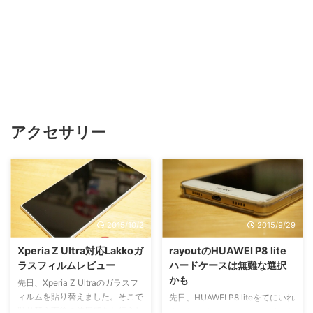
アクセサリー
2015/10/2
2015/9/29
Xperia Z Ultra対応Lakkoガ
rayoutのHUAWEI P8 lite
ラスフィルムレビュー
ハードケースは無難な選択
かも
先日、Xperia Z Ultraのガラスフ
ィルムを貼り替えました。そこで
先日、HUAWEI P8 liteをてにいれ
貼り替え直後の使用感をお伝えし
ました。そこでrayoutのクリアな