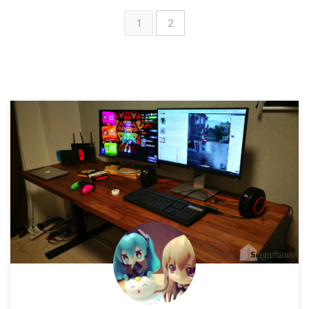
とんど入りませんでした！
1
2
ELECOM NEXUS7 TF370T 保護
フィルム 防指紋エアーレス マッ
ト TB-ASN7AFLFA posted with
ヨメレバ エレコム 2012-09-01
Amazon 楽天ブックス