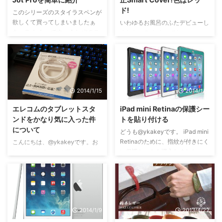
を紹介 メリット ペン先が透明で
りケーブルを購入しました！ ▼
ド!
見やすい ゴムに比べ液晶の上を
このシリーズのスタイラスペンが
購入したもの オウルテック
走らせやすい デメリット キャッ
欲しくて買ってしまいましたぁ
microUSB充電専用ケーブル 2.4A
いわゆるお風呂のふたデビューし
プが外れやすい 透明なディスク
あ。@ykakeyです。 Adonitのス
出力対応 急速充電モデル
ました、@ykakeyでし。
が外れそうで怖い ペンに角度を
タイラスペン 前々から気になっ
Galaxy/Xperia等スマートフォン
yodobashi.comでポイント1800
つけると書けない 画面上にペン
ていたシリーズのぺんです。ペン
タブレットPC対応 ホワイト 巻取
円を使用し購入しました。今回は
と手を置 ...
のカラーバリエーションは青、
り 1mOWL-CBRJW ...
画像多めのレビューで、ハードケ
赤、ブラック、シルバーの4種類
ース対応のものをつけてスマート
です。扇情的な赤色のスタイラス
カバーを装着しています。 ～開
2014/1/15
2014/1/11
ペンを選びました。ちなみにiPad
封～ ▼ PRODUCT RED ハードケ
mini Retinaのスマートカバーも
ースつけてない状態 ケースを何
エレコムのタブレットスタ
iPad mini Retinaの保護シー
赤色です。白に赤って映える気が
もつけていない状態でスマートカ
ンドをかなり気に入った件
トを貼り付ける
するのですよ(・´ω`・) ▼この先
バーつけました。iPad側でマグネ
について
端の透明なのが「ディスク」と呼
ットをしっかり吸い寄せてくれま
どうも@ykakeyです。 iPad mini
ばれるもの ただ、透明ディスク
す。変な部分にくっつかないよう
Retinaのために、指紋が付きにく
こんにちは、@ykakeyです。お
は外れたりして紛失することがあ
にN極、S極はっきり別れてま
い保護シートを購入しました。
しゃれなスタンドが欲しかったん
ります。気をつけないと。 ▼+ ...
す。付け外しも難しくありませ
特徴はこのような感じ 貼り直し
のですんご ※端末が写っている写
ん。 背面 ハードケースつけた状
可能の文字。ただ、あまりベタベ
真はすべてスタンドを使用してい
態 ...
タと貼り直しをしないようにした
ます。 おされなのがほしかった
いです。 気泡がほとんど入るこ
んや まるで展示品のよう
となく、綺麗に貼ることが出来ま
な。。。 このスタンド、買って
2014/1/9
2013/4/22
した(・´ω`・) おわりに ▼ 貼っ
しばらくするけど机の上にスタン
た液晶保護フィルム iPad mini
ドの定位置ができて、使うタブレ