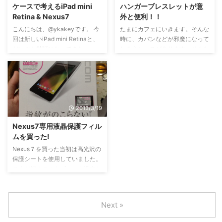
ケースで考えるiPad mini
ハンガーブレスレットが意
Retina / iPad mini 用 液晶保護フ
ットは何気なく置いちゃってる。
Retina & Nexus7
外と便利！！
ィルム 指紋防止 気泡レス加工
ヤバイ。好きすぎる。 置くだけ
TBF-IPM13FLS posted with カ
で簡単。読書できるっぽい ---
こんにちは、@ykakeyです。 今
たまにカフェにいきます。そんな
エレバ ナカバヤシ
Amazonの説明 --- 設置する場
回は新しいiPad mini Retinaと、
時に、カバンなどが邪魔になって
所によって2段階の角度で使用で
だいぶお世話になってきた
しまうケースがあります。そんな
きるタブレット・スマートフォン
Nexus7 2012モデルの大きさを徹
ときに、amazonを散策していた
用丸型スタンドです。 動画視聴
底比較～～（超今更！！！！）
らみつけちゃいました。 なんな
に最適な立て掛 ...
クリアケースで比較してみた ブ
んだ、これは！？ はい、ブレス
ロガーの皆さん端末本体を写して
レットです。 材質:牛革「日本を
るのでケースを見せます。（※こ
代表する最高峰【栃木レザー】を
2013/3/19
の時点でiPad miniを買ってませ
使用 んで、結構針金がしっかり
ん。ケースだけ持ってます
していてかたい。 ブレスレット
Nexus7専用液晶保護フィル
(^_^;)） ▼Nexus7 2012モデルで
としてもそれなりに。 ハンガー
ムを買った!
す。普段使用しているから多少の
としての機能もちゃんとあるよ
汚れはしかたない。 ▼こちらは
▼ 購入したハンガーブレスレッ
Nexus７を買った当初は高光沢の
iPad mini Retina。開けたてのほ
ト [２１９]ハンガーブレスレッ
保護シートを使用していました。
っかほかのピカっピカやぞ！ ...
ト/本革（栃木レザー）バッグハ
ですが初めてのタブレット端末と
ンガー【ブラウン】 posted with
いうわけなのか、いじりすぎてき
カエレバ ...
たなくなってしまった。それに気
泡が目立つ。というわけで新しく
Next »
保護シートを買い換えた。 新し
く買ったものを開封。 気泡がほ