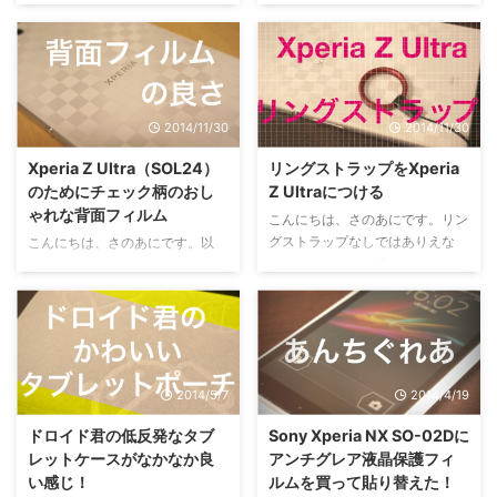
ていきます。購入したのはLakko
ハードケースを選びました。（見
の強化ガラスフィルムシリーズ。
た目だけで選んで購入して失敗し
「化」という漢字を見ると不安を
たケースも紹介します・・・）
覚えますが中身に問題はありませ
シンプル過ぎて今まで手をつけて
んでした。 ガラスフィルムを貼
いなかった。 つけ心地は良い き
2014/11/30
2014/11/30
る作業は難しくはありませんでし
つすぎず、ゆるすぎず、とても取
た。 ガラスフィルムと一緒に入
り付け、取り外しが行い易いで
Xperia Z Ultra（SOL24）
リングストラップをXperia
っていたクリーナーを使うこと
す。 ボタンの押しやすさに影響
のためにチェック柄のおし
Z Ultraにつける
で、 気泡や細かいチリはある程
はありません。 マイクロUSB端
ゃれな背面フィルム
度なくすことができました。 画
子、スピーカー、マイク側。 マ
こんにちは、さのあにです。リン
面上部。 電源ボタン、音量ボタ
イク、イヤホン側。 背面。 カメ
グストラップなしではありえな
こんにちは、さのあにです。以
ン側。 マグネット部分。 ここで
ラ、フラッシュライト部分。 ケ
い。そんなXperia Z Ultraのスト
前、Xperia Z Ultra（SOL24）の
気をつけるべきポイントは、今回
ースにはストラップホールがつい
ラップ事情について簡単に写真
レビュー記事と、リングストラッ
用いたガラス ...
ています。 試しにリングストラ
で。 使用しているものは500円
プに関する記事を書きました。今
ップを ...
程度で秋葉原ヨドバシカメラで購
回はその背面フィルムの紹介で
入しましたが、アマゾンでも販売
す。 Xperia Z Ultra（SOL24）の
しているようです。 このリング
背面フィルム ラスタバナナから
2014/5/7
2014/4/19
ストラップがなければ片手持ちで
販売されている背面デザインフィ
操作は正直無理です。 右手小指
ルムです。ちなみにチェック柄を
ドロイド君の低反発なタブ
Sony Xperia NX SO-02Dに
にリングストラップをつけている
貼り付けています。 このXperia
レットケースがなかなか良
アンチグレア液晶保護フィ
様子。 とりあえず、でかい端末
Z Ultraの背面フィルムですが、
い感じ！
ルムを買って貼り替えた！
はストラップなしでは持ち歩きが
人気があるのかないのか、お店で