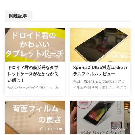
関連記事
2014/5/7
2015/10/2
ドロイド君の低反発なタブ
Xperia Z Ultra対応Lakkoガ
レットケースがなかなか良
ラスフィルムレビュー
い感じ！
先日、Xperia Z Ultraのガラスフ
ィルムを貼り替えました。そこで
かわいかったから仕方ない。 秋
貼り替え直後の使用感をお伝えし
葉原のあきばお～にて見つけた商
ていきます。購入したのはLakko
品。値段は400円ほど。見た瞬間
の強化ガラスフィルムシリーズ。
に欲しくなった。 ケースのドロ
「化」という漢字を見ると不安を
イド君がかわいい件について 低
覚えますが中身に問題はありませ
反発な素材で作られているドロイ
んでした。 ガラスフィルムを貼
ド君ケースは両面にドロイド君が
2014/11/30
2022/11/6
る作業は難しくはありませんでし
描かれたキュートな柄なのだっ。