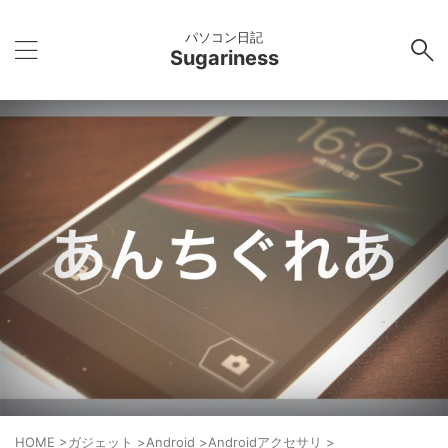
パソコン日記
Sugariness
HOME
>
ガジェット
>
Android
>
Androidアクセサリ
>