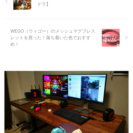
ドラ】
をタブレット上で走らせるかの要
領がつかめてきた気がします。
▼ 簡単にメリット・デメリット
を紹介 メリット ペン先が透明で
見やすい ゴムに比べ液晶の上を
WEGO（ウィゴー）のメッシュマグブレス
走らせやすい デメリット キャッ
レットを買った！落ち着いた色でおすす
プが外れやすい 透明なディスク
め！
が外れそうで怖い ペンに角度を
つけると書けない 画面上にペン
と手を置 ...