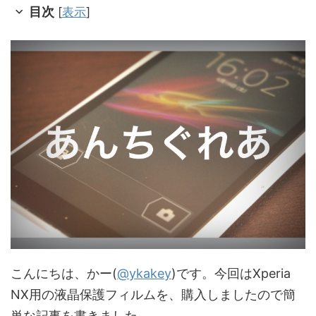
目次
[
表示
]
こんにちは、かー(
@ykakey
)です。今回はXperia
NX用の液晶保護フィルムを、購入しましたので簡
単な記事を書きました。