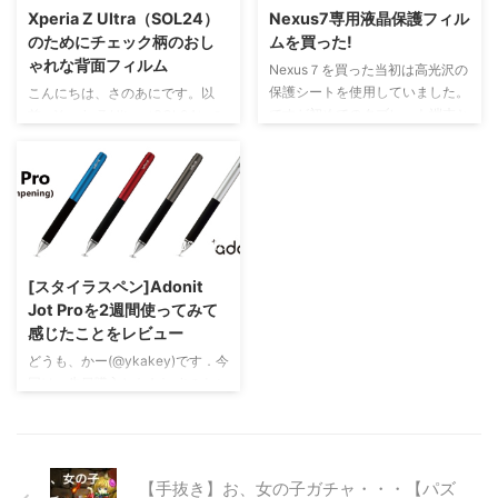
た。 ガラスフィルムと一緒に入
ひょこっと顔出してるドロイド君
Xperia Z Ultra（SOL24）
Nexus7専用液晶保護フィル
っていたクリーナーを使うこと
の良さ。 ケースの中身 中身は少
のためにチェック柄のおし
ムを買った!
で、 気泡や細かいチリはある程
し黄ばんだ印象(´・ω・｀) ま、
ゃれな背面フィルム
度なくすことができました。 画
いっか。特に色以外で気になるポ
Nexus７を買った当初は高光沢の
面上部。 電源ボタン、音量ボタ
イントはない。中はふわふわして
保護シートを使用していました。
こんにちは、さのあにです。以
ン側。 マグネット部分。 ここで
る。 実際にタブレットを入れて
ですが初めてのタブレット端末と
前、Xperia Z Ultra（SOL24）の
気をつけるべきポイントは、今回
みた まずiPad miniをいれてみ
いうわけなのか、いじりすぎてき
レビュー記事と、リングストラッ
用いたガラス ...
た。なかなかいい感じ～。本体む
たなくなってしまった。それに気
プに関する記事を書きました。今
き出しでかば ...
泡が目立つ。というわけで新しく
回はその背面フィルムの紹介で
保護シートを買い換えた。 新し
す。 Xperia Z Ultra（SOL24）の
く買ったものを開封。 気泡がほ
背面フィルム ラスタバナナから
2022/11/7
とんど入りませんでした！
販売されている背面デザインフィ
ELECOM NEXUS7 TF370T 保護
ルムです。ちなみにチェック柄を
[スタイラスペン]Adonit
フィルム 防指紋エアーレス マッ
貼り付けています。 このXperia
Jot Proを2週間使ってみて
ト TB-ASN7AFLFA posted with
Z Ultraの背面フィルムですが、
感じたことをレビュー
ヨメレバ エレコム 2012-09-01
人気があるのかないのか、お店で
Amazon 楽天ブックス
探してもなかなか見つからなかっ
どうも、かー(@ykakey)です．今
たり、通販サイトを探しても売り
回は、先日購入したAdonitのJot
切れていたりして入手が困難にな
Proのスタイラスペンをしばらく
ってしまった ...
使い続けていましたので簡単なレ
ビューでメリット・デメリットを
紹介します。 使っていくうち
【手抜き】お、女の子ガチャ・・・【パズ
に、使い方というか、うまくペン