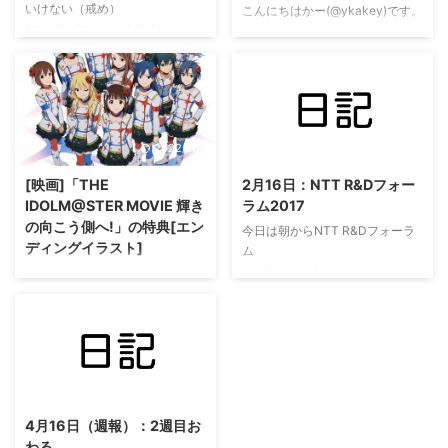
いけない（戒め）
こんにちはかー(@ykakey)です。
https://twitter.com/ykakey/statu
地元のハードオフにはいい感じの
s/823778864954380288 おもっ
ガジェットとか眠っててたまに行
たより弾力はなかった。 あとタ
くと色々と楽しめます。ほんと楽
イトルに年から入れようかな〜と
しいです、オヌヌメです。そんで
思ったけど日付だけでいいやって
今回は人気あるキャラクターの一
落ち着いた。
番くじグッズを買ったので紹介し
2022/11/7
2022/11/8
ます。 まずはストラップを紹
介！ ストラップは全部で4つ買っ
[映画]「THE
2月16日：NTT R&Dフォー
てみました。 偽物語ストラップ
IDOLM@STER MOVIE 輝き
ラム2017
偽物語で活躍の月日ちゃんのスト
の向こう側へ!」の特典[エン
ラップ。チョロんと出ているアホ
今日は朝からNTT R&Dフォーラ
ディングイラスト]
毛アンテナっぽい青いストラップ
ム
もセットです。 ゆるゆりラバー
2017（https://labevent.ecl.ntt.c
アイマスを2013年の再放送から
ストラップ ゆるゆりの船見結
o.jp/forum2017/info/index.html
追い始めた新参者の@ykakeyで
衣。結衣先輩です。なんか魔女っ
）に参加した。 このフォーラム
す！！！！！！！！アイマス映画
ぽい。 個人的にはとし ...
に対応するアプリが配布されてい
デビューしました～～～～～～～
たのでインストールしてみた。実
～～～～～～～！！！ 映画はい
際の混雑具合を検知してヒートマ
いですね～とっても楽しめまし
2022/11/8
ップで赤くなる部分が混んでい
た！ 映画の特典 自分がもらった
る、といった情報を提示してくれ
特典の紹介です(・´ω`・) エンデ
4月16日（週報）：2週目お
る。
ィングイラスト ピンナップセッ
わる