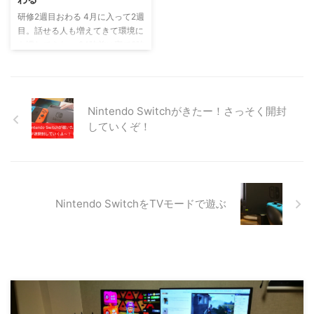
https://twitter.com/ykakey/statu
ト 配布期間は2014年2月22日(土)
s/832017911623462913 三鷹駅
研修2週目おわる 4月に入って2週
から28日(金)までのようです．
から無料の巡回バスがでてた。そ
目。話せる人も増えてきて環境に
http://www.idolmaster-
のときにもらった。 ...
も慣れてきた。 24時前に寝て6時
anime.jp/theater/tokuten.html ▼
頃に起きる生活。いまのところ失
封筒表 ゴールドなデザイン ▼ 封
敗なくうまく行ってる。 良くも
筒裏側 ▼ B ...
悪くも大きな企業なので研修はし
っかりしていると思う。 こうい
Nintendo Switchがきたー！さっそく開封
った研修ではビジネスマナーなど
していくぞ！
を中心に。加えて技術的なことを
する会社なのでその内容も学ぶ。
職種、配属もきまった。まだまだ
研修は続く。 りくちありがとう
ファブリーズとじゃがりこもらい
ました
Nintendo SwitchをTVモードで遊ぶ
https://twitter.com/ykakey/statu
s/8524829143191797 ...