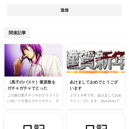
関連記事
2022/11/9
2022/11/7
［黒子のバスケ］紫原敦を
あけましておめでとうござ
ガチャガチャでとった
います
この前の黒子テツヤのグラフィグ
２０１４年です。あけましておめ
に続いて今度はガチャガチャ。今
でとうございます。@ykakeyで
回も一回だけです。 なかなか良
す。 昨年... 昨年は初めて
いできだった イケメン。アニメ
wordpressに挑戦しました。サー
しか見てないからこれの方がかっ
バー選びも初めてでした。ドメイ
こよくみえてまう(´･_･`) 紫色の
ンも初めて作りました。「ka-