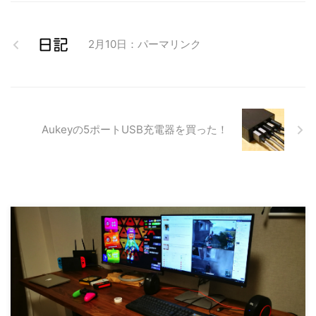
信大学の学部で4年間、大学院で
2年間、合計で6年間を同じ大学
で過ごしたが、B1からB3までは
2月10日：パーマリンク
授業だけの生活で、B4からM2ま
での3年間はほぼ研究室だったの
で大学生活は3年区切りな感じ。
まあまだ学生なのでしばらくはゆ
っくり自分の時間を過ごしたい。
昼には内定先から出社日通知の ...
Aukeyの5ポートUSB充電器を買った！