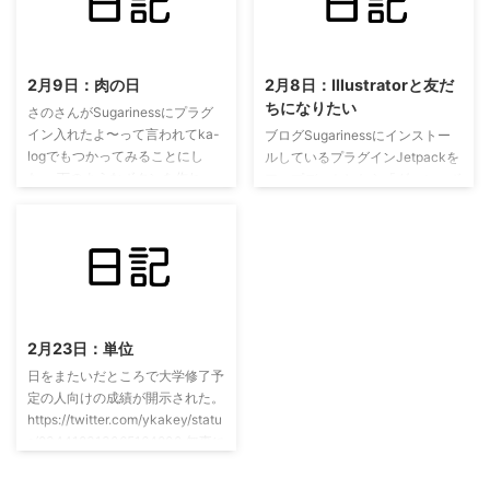
ガチャガチャから生まれた 偶然
log.net」、気に入ってます。自
なのかわかりませんが、紫色のガ
己満足です。それでいいのです。
2022/11/9
2022/11/9
チャガチャから出て来た。そして
お世話になっているサーバー、
今私がこの記事を書いているエデ
「TSoft Server」のホームページ
2月9日：肉の日
2月8日：Illustratorと友だ
ィタも紫色。どうでもいいですね
です。下の画像からもページに飛
ちになりたい
(´･_･`) あかしくんかっこいいよ
んで行けます。 今年... 目標とい
さのさんがSugarinessにプラグ
ね ゆかりちゃんかわいい！癒さ
いますか、やりたいことがありま
イン入れたよ〜って言われてka-
ブログSugarinessにインストー
れる〜(๑˃̣̣̥᷄⌓˂̣̣̥᷅ ) おわりに これから
す。wordpressの醍醐味の一つで
logでもつかってみることにし
ルしているプラグインJetpackを
も黒バスアニメを見ていきます！
あるテーマの自作です。漠然とや
た。 下のようなボタンを作れ
アップデートしたら「ダッシュボ
気に入っていただ ...
りたいなあと思っ ...
る。ボタンのスタイルは複数あり
ード」と「Jetpack」の項目の間
使い分けることができそう。 あ
にWarningのメッセージがズラー
と、TVtestのキャプチャ機能使う
ッと出てきてしまった。さのさん
と映像が止まってTVtest自体が停
が対応してくれてまた元の状態に
止してしまう自体に気づいた…。
直してくれた。 あと午前中から
ドライバ関連の問題なのかな。
2022/11/8
Illustratorでウェブデザインのや
り方いろいろ調べてた。 見て回
2月23日：単位
ったページ AdobeのIllustratorで
Webデザインをはじめよう！と
日をまたいだところで大学修了予
か… なんとなくで今までいじって
定の人向けの成績が開示された。
て厳密にどの用語がどの機能・表
https://twitter.com/ykakey/statu
現をするのかを知っていなくてな
s/834418313065164800 無事に
る ...
単位がとれていたので大学院を修
了することができそう。 電気通