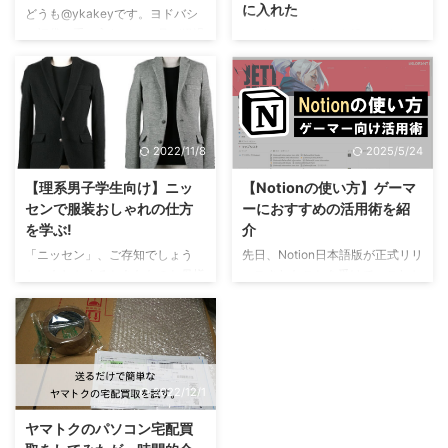
に入れた
どうも@ykakeyです。ヨドバシ
の福袋で手に入れて一ヶ月が経過
セブンイレブンで進撃の巨人コラ
し、一番使っている物の紹介、簡
ボ商品を見つけたので紹介しま
単なレビューをします。 カシオ
す。 手に入れたのはリヴァイ兵
の腕時計 ひょ、ひょえ～～～～
長！ リフレクターチェーンなの
～～～ Amazonだとこんな感じで
で、見る角度によって光のあたり
す。 世界6局の電波を受信するマ
方が変化します。下の写真だと光
2022/11/8
2025/5/24
ルチバンド6を搭載したクロノグ
が当たらずに暗めの印象になって
ラフタフソーラー電波時計です。
しまいました♨ バリエーション
【理系男子学生向け】ニッ
【Notionの使い方】ゲーマ
今回付属のツールで簡単にアジャ
は全10種！ エレン・イェーガー
センで服装おしゃれの仕方
ーにおすすめの活用術を紹
ストが可能なバンドを採用し、装
（2種） リヴァイ（2種） ミカ
を学ぶ!
介
着感を向上。カレンダーのほか、
サ・アッカーマン ミカサ・アッ
ワールドタイムや時刻アラームな
カーマン / サシャ・ブラウス アル
「ニッセン」、ご存知でしょう
先日、Notion日本語版が正式リリ
ど便利な機能を搭載しています。
ミン・アルレルト クリスタ・レ
か。もしかするとあなたのお母様
ースされたことを受けて、これか
また水泳や水仕事にも適した10
ンズ ジャンがいないジャ
（お父様）宛に、ぶ厚いカタログ
らNotionを使い始める人が多くい
気圧防水仕様になっています。
ン！！！（怒） ▼ ストラップか
が季節ごとに送られているかもし
ると思います。 私は2020年10月
ステンレス製の大 ...
けるよくん 以上、かー
れません。今回は上半身、上着の
頃から使い始めてはや2年。ある
(@ykakey)が ...
服を紹介しようと思います。 ニ
程度、自分の中でNotionの使い方
ッセンはファッション雑誌が恥ず
が固まってきました。 今まで
2022/12/1
かしくて買えない自分のためのフ
Notionで試行錯誤して作ったもの
ァッション雑誌 私がカタログを
は自宅Wiki、書籍・読書管理、
ヤマトクのパソコン宅配買
見るようになったのは大学一年生
Webクリップ管理（Pocketのよ