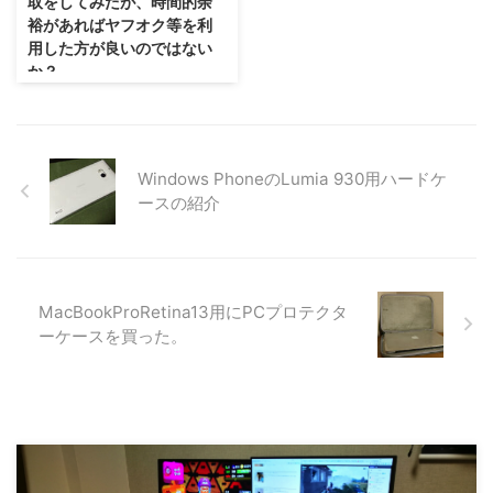
取をしてみたが、時間的余
の夏頃。それは東京の大学に進学
うに使う）、デバイス管理、PC
裕があればヤフオク等を利
し、親元を離れて一人暮らしを始
パーツ管理、サブスク管理、投資
用した方が良いのではない
めたときの話です。 一人暮らし
銘柄管理、贈り物戴き物リストな
か？
する時に必要となる家具類。それ
どなど。これだけでも参考になる
をネットで注文していました。そ
人はいるのではないでしょうか。
の家具のうちのひとつがニッセン
Notionの基本的な ...
が販売しているものでした。それ
を ...
Windows PhoneのLumia 930用ハードケ
ースの紹介
MacBookProRetina13用にPCプロテクタ
ーケースを買った。