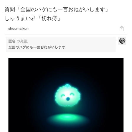
質問「全国のハゲにも一言おねがいします」
しゅうまい君「切れ痔」