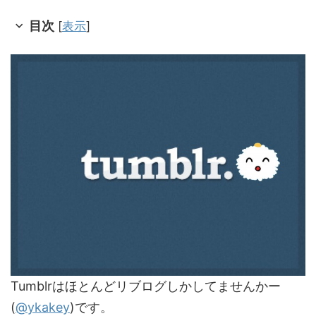
目次
[
表示
]
Tumblrはほとんどリブログしかしてませんかー
(
@ykakey
)です。