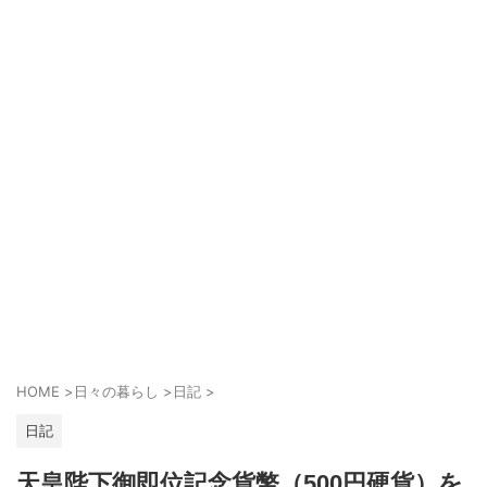
HOME
>
日々の暮らし
>
日記
>
日記
天皇陛下御即位記念貨幣（500円硬貨）を