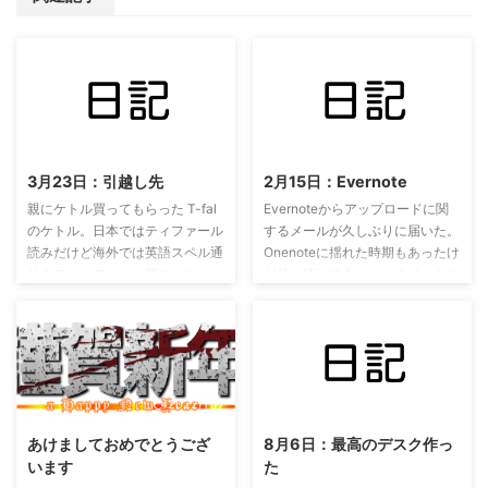
2022/11/8
2017/2/15
3月23日：引越し先
2月15日：Evernote
親にケトル買ってもらった T-fal
Evernoteからアップロードに関
のケトル。日本ではティファール
するメールが久しぶりに届いた。
読みだけど海外では英語スペル通
Onenoteに揺れた時期もあったけ
りのティーファル。前のケトルは
ど使い続けてる。一つのノートに
６年間使ってきたので頑張った。
200MB制限はたまに残念に感じ
ティファール 電気ケトル 0.8L
る。 今日は朝起きてから
アプレシア ウルトラクリーン ネ
Sugarinessのfooterデザインを考
オ 抗菌 オニキスブラック
えながらIllustratorでゴニョゴニ
KO3908JP posted with カエレバ
ョしてた。 お昼はさのさんが金
T-fal(ティファール) Amazon 楽
沢の方まで夜行バスで向かうらし
2022/11/7
2022/11/8
天市場 引越し先覗いてきた 研修
く、昼間新宿で落ち合っていきな
あけましておめでとうござ
8月6日：最高のデスク作っ
で千葉にいることになったのでそ
りステーキ行ってきた。
います
た
のときに住まうレオパレスに鍵受
Samsung Galaxy S7 edgeのカメ