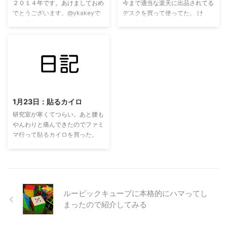
け取り目的にいった。部屋の広さ
ラ。何もいじらずに自動で撮影。
２０１４年です。あけましておめ
今まで適当な楽天に出品されてる
は以前住んでいた部屋に比 ...
なんかもったいない写真になって
でとうございます。@ykakeyで
デスクを買って使ってた。 け
しまった。 ...
す。 昨年... 昨年は初めて
ど、自分が使いたい形のデスクに
wordpressに挑戦しました。サー
してみたいと考えて、テーブルの
バー選びも初めてでした。ドメイ
天板をIKEAで買い、そして電動
ンも初めて作りました。「ka-
昇降のデスク脚を買った。
log.net」、気に入ってます。自
https://twitter.com/ykakey/statu
己満足です。それでいいのです。
s/893793008193126401 ほんと
2022/11/8
お世話になっているサーバー、
組み立ては一人でやるのは無理な
「TSoft Server」のホームページ
ので佐野さんいてくれてホント助
1月23日：貼るカイロ
です。下の画像からもページに飛
かった。
んで行けます。 今年... 目標とい
https://twitter.com/ykakey/statu
研究室が寒くてつらい。あと腰も
いますか、やりたいことがありま
s/893793069388005376 IKEA
やんわりと痛んできたのでファミ
す。wordpressの醍醐味の一つで
のワークトップと呼ばれる ...
マ行って貼るカイロを買った。
あるテーマの自作です。漠然とや
https://twitter.com/ykakey/statu
りたいなあと思っ ...
s/823469544861642752 あと、
マイニンテンドーストア限定の
Nintendo Switch予約祭らしくニ
ン・ゴジラが出現してた。
ルービックキューブに本格的にハマってし
まったので紹介してみる