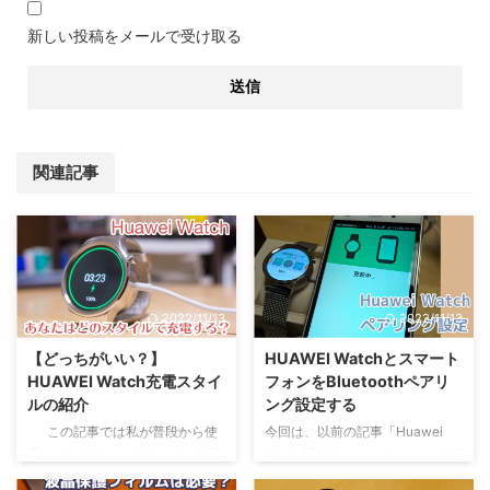
新しい投稿をメールで受け取る
関連記事
2022/11/13
2022/11/13
【どっちがいい？】
HUAWEI Watchとスマート
HUAWEI Watch充電スタイ
フォンをBluetoothペアリ
ルの紹介
ング設定する
この記事では私が普段から使
今回は、以前の記事「Huawei
用しているHuawei Watchの充電
Watch開封フォトレビュー」で紹
スタイルについて軽く紹介レビュ
介しきれなかったスマートウォッ