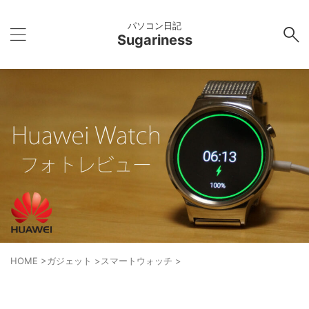
パソコン日記
Sugariness
HOME
>
ガジェット
>
スマートウォッチ
>