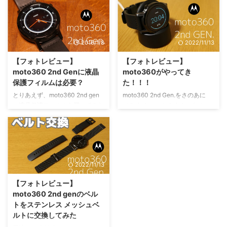
ーしまーす！
チへのペアリング設定についての
記事です。
2016/1/8
2022/11/13
【フォトレビュー】
【フォトレビュー】
moto360 2nd Genに液晶
moto360がやってき
保護フィルムは必要？
た！！！
とりあえず、moto360 2nd gen
moto360 2nd Gen.をさのあに
に液晶保護フィルムを買ってみた
（@ykakey）からもらったの
が、「う～ん...」と思った話。
で、レビューをします。
2022/11/13
【フォトレビュー】
moto360 2nd genのベル
トをステンレス メッシュベ
ルトに交換してみた