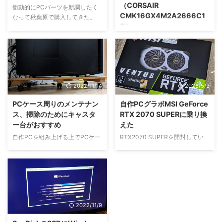
（CORSAIR
衝動的にPCパーツを新調したく
CMK16GX4M2A2666C1
なって秋葉原で購入してきた。
6）
CPU Core i7-8700Kにした。今
までCore i5-2500を使ってた。
コルセアの16GBメモリを2枚セッ
Intel CPU Core i7-8700K
トで購入しました。これでPCの
3.7GHz 12Mキャッシュ 6コア/12
メモリを増設。いままで8GBメモ
スレッド LGA1151
リ2枚だったのでより快適に。 マ
BX80684I78700K 【BOX】
ザーボードに取り付け完了。
2022/11/14
2025/5/3
posted with カエレバ インテル
2017-11-02 マザーボード ASUS
PCケース周りのメンテナン
自作PCグラボMSI GeForce
のROG STRIX Z370-F GAMING
ス、掃除のためにキャスタ
RTX 2070 SUPERに乗り換
を購入。今までもASUSのマザー
ー台がおすすめ
えた
ボードを使用していたた ...
自作PCを組み上げる上でPCケー
RTX2070 SUPERを開封してい
スは欠かせません。マザーボード
く！ GTX 980 GAMING 4Gをつ
やCPUなどの精密機器を常に守
かってましたが、RTX2070
ってくれます。 ただ、PCケース
SUPERに新しく交換しました！
は重く硬く、動かすこと自体が億
2015年7月から使い続けたGTX
劫な存在です。そのため、PCケ
980を5年間使い、ステップアッ
ース裏・下に溜まったホコリ汚れ
プした感じになった。これまで使
2022/11/9
が溜まりやすく、排熱にも悪影響
っていたグラフィックボードもそ
を及ぼす可能性もあります。 そ
れなりに頑張ってくれていたけ