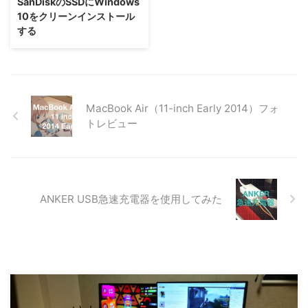
SanDiskのSSDにWindows
れでも私は不定期ですが力を振り
ど、最近のゲームを高画質でプレ
10をクリーンインストール
絞ってPCケースを動かして、倒
イしたりする際に、どうしてもパ
する
して、開けて、パーツメンテナン
ワー不足かな？と感じることが増
ス・交換をする。パーツにスマホ
えてきました。そこで、思い切っ
のライトを当てて様子を見たり、
て新しいグラボへの乗り換えを決
エアダスターを吹きかけたりして
意！数ある選択肢の中から、性能
いました。 このように力を振り
と価格のバランス、そして信頼 ...
絞ることができればいいです ...
MacBook Air（11-inch Early 2014）フォ
トレビュー
ANKER USB急速充電器を使用してみた