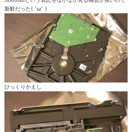
新鮮だった( ˘ω˘ )
ひっくりかえし