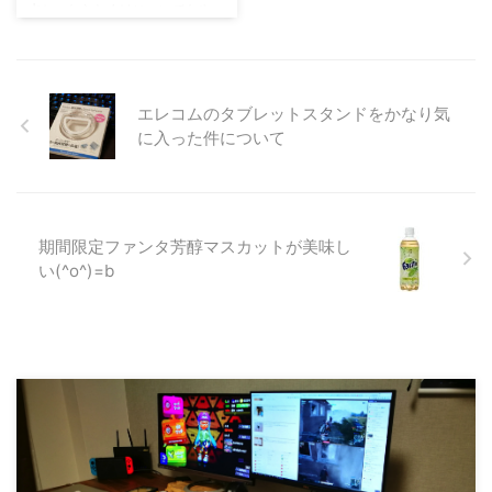
前忘れてしまいました… こちらも
水かったらおまけについてたやつ
忘れてしまいました…すいませ
を紹介。 ▼ ぐでん どこに目があ
ん。 デザート このデザート、表
るんでしょう うしろ モンスター
面がパリッとしているカラメルの
ボールはイヤホンジャックにはい
よう ...
りたそうにしている ぴったりで
エレコムのタブレットスタンドをかなり気
した。 紐がだらしない。なが
に入った件について
い。そしてよく伸びる。 ゲノセ
クトの足の裏には、画面クリーナ
ーがあるよ。 下の画像はクリッ
クでポケモンの映画のサイトに飛
ぶよ。 伝説の水 桃の天然水 (ペッ
期間限定ファンタ芳醇マスカットが美味し
トボトル) 490ml×24本 posted
い(^o^)=b
with カエレバ JT Amazonで見る
楽天市場で見る