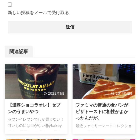
新しい投稿をメールで受け取る
関連記事
2022/11/8
2014/1/24
【濃厚ショコラオレ】セブ
ファミマの普通の食パンが
ンのうまいやつ
ピザトーストに相性がよか
ったんだが。
セブンイレブンでしか買えない！
甘いものには目がない@ykakey
最近ファミリーマートコレクショ
です。 濃厚ショコラオレ。気ま
ンにお世話になっている
ぐれで買ってきた甘そうな飲み
@ykakeyです。 思いの外、ファ