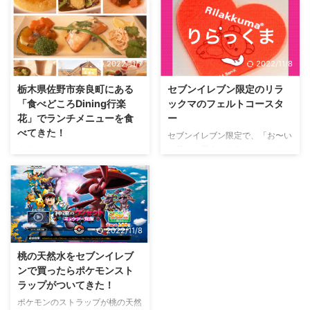
物。とろ～りした感じののどご
ミマの6枚食パンがが美味しかっ
し。もちろん甘くて美味しい。チ
た。トーストした時のサクフワ感
ョコが大好きな人にはたまらない
が個人的に気に入りました。今ま
と思う。
で超熟の4枚か5枚のパンを食べ
2022/11/7
2022/11/8
ていたから薄いパンが新鮮だった
のもあるかな。 ファミマの食パ
栃木県佐野市奈良町にある
セブンイレブン限定のリラ
ンがピザトーストと相性よかった
「食べどころDining行楽
ックマのフェルトコースタ
普段使っているピザソースが雪印
花」でランチメニューを食
ー
のピザソースでトースト。チーズ
べてきた！
を割いて置いてオーブントースタ
セブンイレブン限定で、「お〜い
ーで焼くのもイイ！ おわりに
お茶」を買うとリラックマのフェ
先日、ランチメニューを食べに、
朝はパンばかり食べている人間で
ルトコースターが手に入りまし
栃木県佐野市奈良町にある「食べ
す。 雪印のピザソース 雪印 ピ ...
た！ 形はハート型( ･◡･ )かわい
どころDining行楽花」(こうらっ
らしい！ フェルトなので結露し
か)というところへ行きました。
た水が染み込んで机まで湿っぽく
ちなみにランチメニューは11：
濡れてしまうところが難点。 で
30から14：00まで。 お店のホー
2022/11/8
も可愛いからいいや〜٩( 'ω' )و こ
ムページと場所
まくら リラックマ posted with
http://kourakka.com/ 大きな地図
桃の天然水をセブンイレブ
カエレバ San-X Amazonで見る
で見る お店のメニュー サラダも
ンで買ったらポケモンスト
楽天市場で見る
盛りつけてあるのを好きに食べる
ラップがついてきた！
ことができる。 パンも置いてあ
りました。 牛フィレステーキ 名
ポケモンのストラップが桃の天然