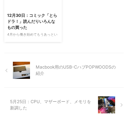
2022/11/8
ろまで一緒に作業して、ばあちゃ
んは帰宅。 その後は自分で引越
12月30日：コミック「とら
し業者から届いたダンボールに書
ドラ！」読んだりいろんな
籍、衣類とか詰め込んでた。
もの買った
https://twitter.com/ykakey/statu
s/838249512938319872 これな
4月から働き始めてもうあっとい
んだかわ ...
う間に年末。 会社で研修して、
同期と飲んだりして仲良くなっ
て。 家帰ったらSwitchでゼル
ダ、マリオカート、スプラトゥー
ン2、マリオオデッセイしたり、
Macbook用のUSB-CハブPOPWOODSの
PUBGでドン勝つ食べたり食べら
紹介
れなかったり、ロケットリーグし
たり。。。 あと12月に25歳の誕
生日を迎えて四半世紀生きてしま
った。 来年もそこそこにがんば
れたらいいかな〜 毎年通り実家
5月25日：CPU、マザーボード、メモリを
に帰っていろんなもの買いまし
新調した
た。 ダイソーの200円イヤホン
https://twitter.com/ykakey/statu
s/947026 ...