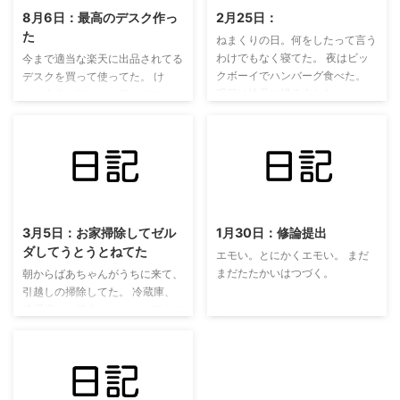
8月6日：最高のデスク作っ
2月25日：
た
ねまくりの日。何をしたって言う
わけでもなく寝てた。 夜はビッ
今まで適当な楽天に出品されてる
クボーイでハンバーグ食べた。
デスクを買って使ってた。 け
明日は地元に帰ろうかな。
ど、自分が使いたい形のデスクに
してみたいと考えて、テーブルの
天板をIKEAで買い、そして電動
昇降のデスク脚を買った。
https://twitter.com/ykakey/statu
s/893793008193126401 ほんと
2022/11/8
2022/11/8
組み立ては一人でやるのは無理な
ので佐野さんいてくれてホント助
3月5日：お家掃除してゼル
1月30日：修論提出
かった。
ダしてうとうとねてた
https://twitter.com/ykakey/statu
エモい。とにかくエモい。 まだ
s/893793069388005376 IKEA
まだたたかいはつづく。
朝からばあちゃんがうちに来て、
のワークトップと呼ばれる ...
引越しの掃除してた。 冷蔵庫、
洗濯機とか処分したことを伝えて
なかったので「ええ〜〜〜すごく
広くなったわね＾〜〜〜」って驚
いてた。
https://twitter.com/ykakey/statu
s/838206781926957056 お昼ご