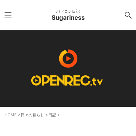
パソコン日記
Sugariness
HOME
>
日々の暮らし
>
日記
>