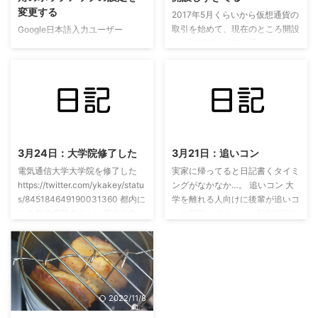
変更する
2017年5月くらいから仮想通貨の
取引を始めて、現在のところ開設
Google日本語入力ユーザー
した取引所は以下の通り。けっこ
@ykakeyです． 半角全角を切り
う多いけど送金したことないとこ
替えると「あ」「A」のポップア
ろもある。 国内の取引所は基本
ップがカーソル付近にでるように
的に日本円入金してからBTCなど
なりまして，文字入力している最
の仮想通貨にして海外取引所に送
中でさえ「あ」「A」のポップア
金することがけっこうある。
ップが消えない・・・．そんな状
2022/11/8
2022/11/8
Coincheck（初めて登録した取引
況を解消すべくGoogle日本語入
所） Zaif bitFlyer Bittrex（初めて
力の設定を見直しました． 気に
3月24日：大学院修了した
3月21日：追いコン
登録した海外取引所）
なっていたのはこういうの 半角
POLONIEX（よく使ってる）
電気通信大学大学院を修了した
実家に帰ってると日記書くタイミ
全角キーを押すと「切り替わった
HitBTC（よく使ってる）
https://twitter.com/ykakey/statu
ングがなかなか…。 追いコン 大
よ」と教えてくれますが文字を書
TCC（ビットコインオートトレ
s/845184649190031360 都内に
学を離れる人向けに後輩が追いコ
いている最中もくっついてくるの
ードをしてくれる。登録は英語な
ある都道府県名のない国立大学、
ンを開催してくれた。毎年恒例な
で「ヤンデレこわっ」て思った次
ので気になったら連絡くださ ...
電気通信大学で学部４年間、同大
感じあるプレゼントももらえた。
第であります． ▼半角に切り替
学院で２年間、計６年間を同じ大
うれしい。
えて文字を打つとそのままこいつ
学内で過ごした。６年間って聞く
がくっついてくる． ...
と長いけど振り返るとあっという
間。必要所得単位数ピッタリ芸も
できた。 ほしいものリスト よか
2022/11/8
ったら。