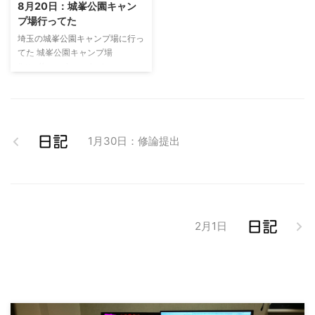
8月20日：城峯公園キャン
http://amzn.asia/0MkHbv0
プ場行ってた
埼玉の城峯公園キャンプ場に行っ
てた 城峯公園キャンプ場
(http://www.jyouminekouencam
p.com/) キャンプらしくBBQを
たんまりした。友人が燻製ベーコ
ンを用意してくれてアンビリバボ
ーなうま味だった。サイコー。
スモークチップスを使ってた。
1月30日：修論提出
てきとうなお店で調達した燻製調
理用器具。 卵もスモークな感じ
にされてサイコーだった。 スモ
ークをしばらくして綺麗な色
に。。
https://twitter.com/ykakey/statu
2月1日
s/89879619098 ...