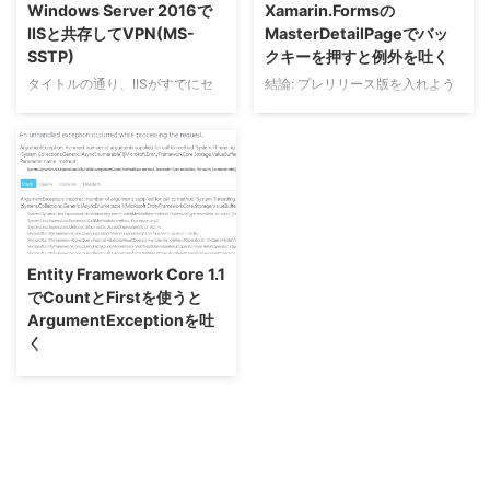
Windows Server 2016で
Xamarin.Formsの
IISと共存してVPN(MS-
MasterDetailPageでバッ
SSTP)
クキーを押すと例外を吐く
タイトルの通り、IISがすでにセ
結論: プレリリース版を入れよう
ットアップされているWindows
Server 2016に対してMS-SSTP
を利用できるようにセットアップ
します。 SSTPでは、HTTPS通
信によってVPNを張ることができ
るため443番ポートのみ通信が許
2016/11/23
可されている環境でもVPNを利用
できます。 めちゃくちゃ頑張っ
Entity Framework Core 1.1
ている人がいたので、仮想環境な
でCountとFirstを使うと
がら僕も入れてみました！
ArgumentExceptionを吐
く
こんにちは、TSoftです。 .NET
Core 1.0で開発を進めていたプロ
グラムを、2016年11月16日にリ
リースされた.NET Core 1.1とEF
Core 1.1にアップデートしたとこ
ろ、タイトルの様な部分で動かな